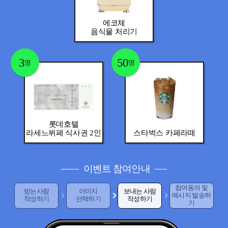
에코체
음식물 처리기
3
50
명
명
롯데호텔
라세느뷔페 식사권 2인
스타벅스 카페라떼
이벤트 참여안내
참여동의 및
받는사람
이미지
보내는 사람
메시지 발송하
작성하기
선택하기
작성하기
기